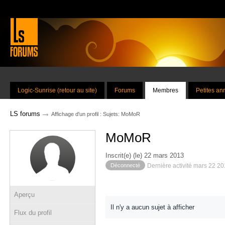
Logic-Sunrise (retour au site)
Forums
Membres
Petites a
→
LS forums
Affichage d'un profil : Sujets: MoMoR
MoMoR
Inscrit(e) (le) 22 mars 2013
Déconnecté
Dernière activité mars 22 2
Aperçu
Il n'y a aucun sujet à afficher
Flux du profil