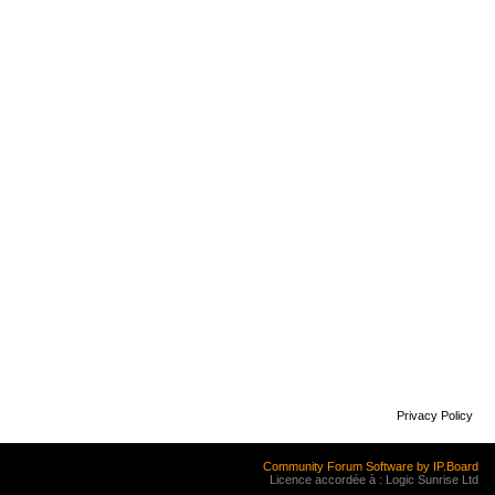
Privacy Policy
Community Forum Software by IP.Board
Licence accordée à : Logic Sunrise Ltd