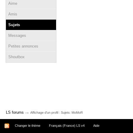
Aime
Amis
Sujets
Messages
Petites annonces
Shoutbox
→
LS forums
Affichage d'un profil : Sujets: MoMoR
Changer le thème
Français (France) LS v4
Aide