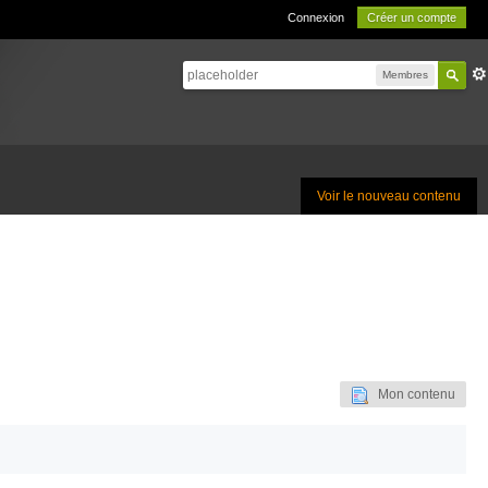
Connexion
Créer un compte
Membres
Voir le nouveau contenu
Mon contenu