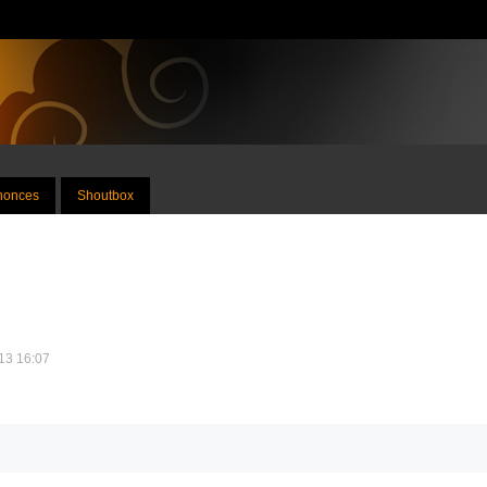
nnonces
Shoutbox
013 16:07