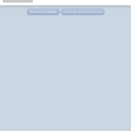
Version complète
Français (France) LS v4