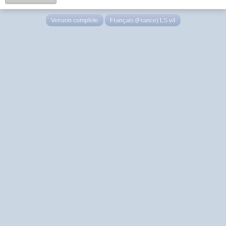
Version complète
Français (France) LS v4