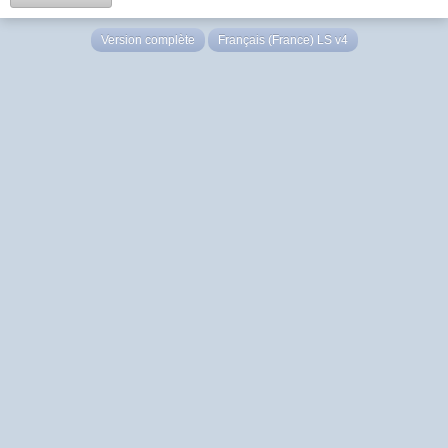
Version complète
Français (France) LS v4