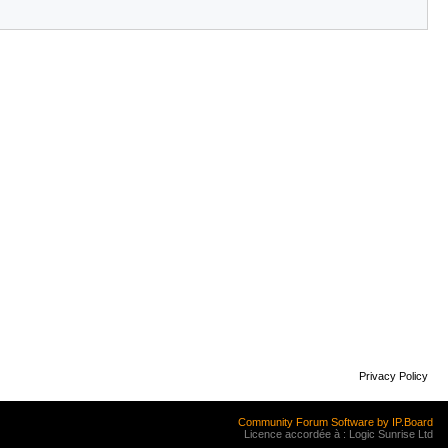
Privacy Policy
Community Forum Software by IP.Board
Licence accordée à : Logic Sunrise Ltd