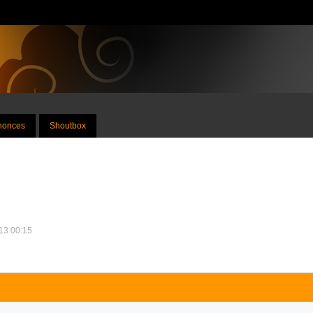
nnonces
Shoutbox
013 00:15