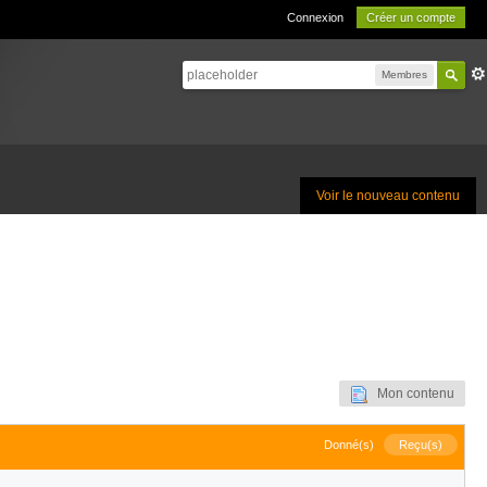
Connexion
Créer un compte
Membres
Voir le nouveau contenu
Mon contenu
Donné(s)
Reçu(s)