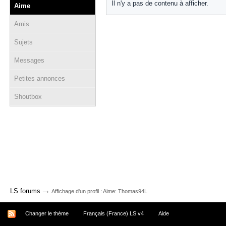
Il n'y a pas de contenu à afficher.
Aime
Amis
Sujets
Messages
Petites annonces
Shoutbox
→
LS forums
Affichage d'un profil : Aime: Thomas94L
Changer le thème
Français (France) LS v4
Aide