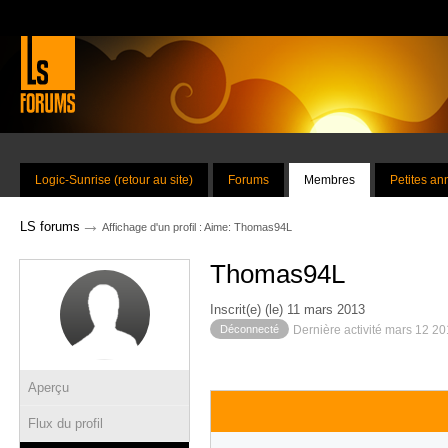
Logic-Sunrise (retour au site)
Forums
Membres
Petites a
→
LS forums
Affichage d'un profil : Aime: Thomas94L
Thomas94L
Inscrit(e) (le) 11 mars 2013
Déconnecté
Dernière activité mars 12 2
Aperçu
Flux du profil