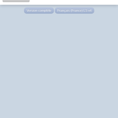
Version complète
Français (France) LS v4