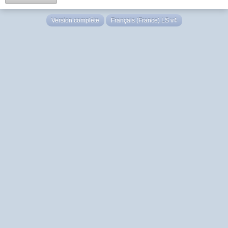
Version complète
Français (France) LS v4