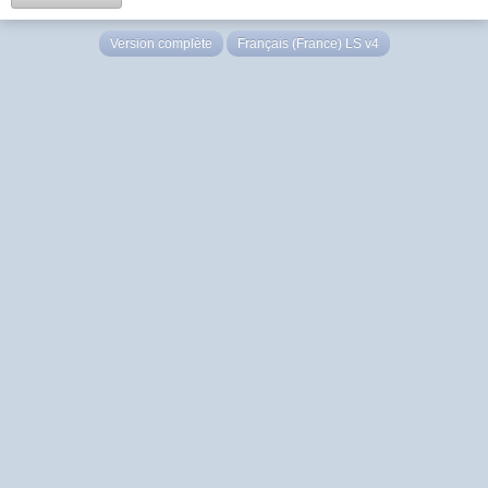
Version complète
Français (France) LS v4