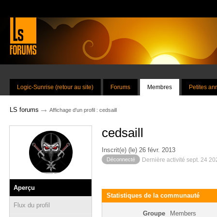
Logic-Sunrise (retour au site)
Forums
Membres
Petites a
→
LS forums
Affichage d'un profil : cedsaill
cedsaill
Inscrit(e) (le) 26 févr. 2013
Déconnecté
Dernière activité sept. 24 2
Aperçu
Statistiques de la communauté
Flux du profil
Groupe
Members