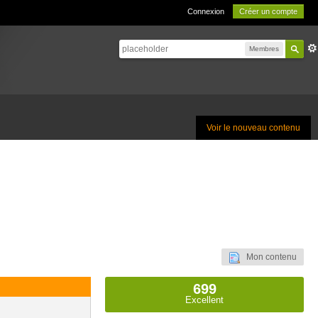
Connexion
Créer un compte
Membres
Voir le nouveau contenu
Mon contenu
699
Excellent