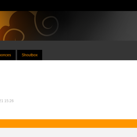
nnonces
Shoutbox
021 15:26