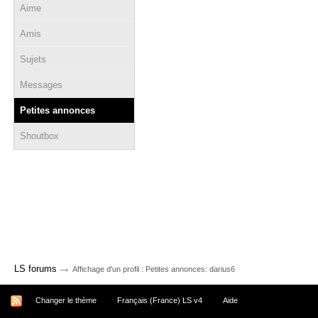
Aime
Amis
Sujets
Messages
Petites annonces
Shoutbox
→
LS forums
Affichage d'un profil : Petites annonces: darius6
Changer le thème
Français (France) LS v4
Aide