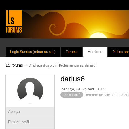
Logic-Sunrise (retour au site)
Forums
Membres
Petites a
→
LS forums
Affichage d'un profil : Petites annonces: darius6
darius6
Inscrit(e) (le) 24 févr. 2013
Déconnecté
Dernière activité sept. 18 2
Aperçu
Flux du profil