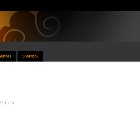
nnonces
Shoutbox
025 13:10