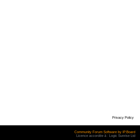
Privacy Policy
Community Forum Software by IP.Board
Licence accordée à : Logic Sunrise Ltd