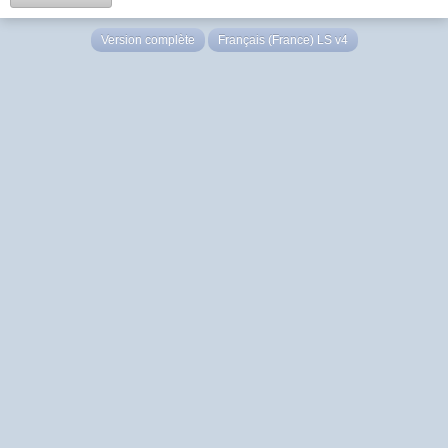
Version complète
Français (France) LS v4