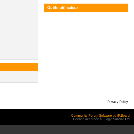
Outils utilisateur
Privacy Policy
Community Forum Software by IP.Board
Licence accordée à : Logic Sunrise Ltd