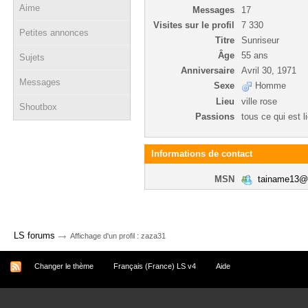
Aime
Messages
17
Visites sur le profil
7 330
Petites annonces
Titre
Sunriseur
Âge
55 ans
Sujets
Anniversaire
Avril 30, 1971
Messages
Sexe
Homme
Lieu
ville rose
Shoutbox
Passions
tous ce qui est l
Informations de contact
MSN
tainame13@
→
LS forums
Affichage d'un profil : zaza31
Changer le thème
Français (France) LS v4
Aide