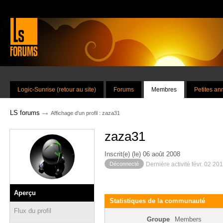
Logic-Sunrise (retour au site)
Forums
Membres
Petites a
→
LS forums
Affichage d'un profil : zaza31
zaza31
Inscrit(e) (le) 06 août 2008
Déconnecté
Dernière activité févr. 02 20
Aperçu
Statistiques de la communauté
Flux du profil
Groupe
Members