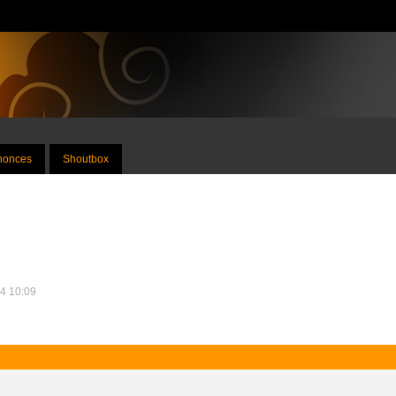
nnonces
Shoutbox
14 10:09