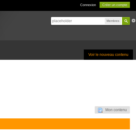
Connexion
Créer un compte
Membres
Voir le nouveau contenu
Mon contenu