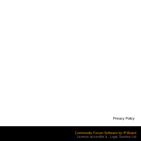
Privacy Policy
Community Forum Software by IP.Board
Licence accordée à : Logic Sunrise Ltd