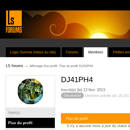
Logic-Sunrise (retour au site)
Forums
Membres
Petites a
→
LS forums
Affichage d'un profil : Flux du profil: DJ41PH4
DJ41PH4
Inscrit(e) (le) 13 févr. 2013
Déconnecté
Dernière activité oct. 18 20
Aperçu
Flux du profil
Flux du profil
Il n'y a aucune mise à jour du statut à