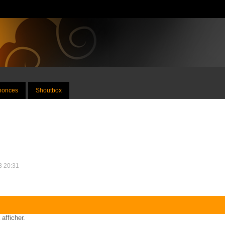
nnonces
Shoutbox
13 20:31
 afficher.