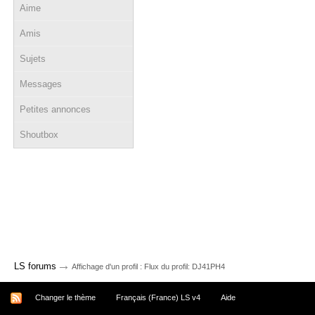
Aime
Amis
Sujets
Messages
Petites annonces
Shoutbox
→
LS forums
Affichage d'un profil : Flux du profil: DJ41PH4
Changer le thème
Français (France) LS v4
Aide