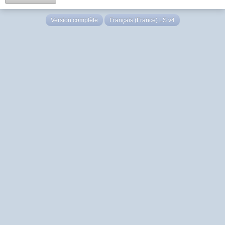
Version complète
Français (France) LS v4