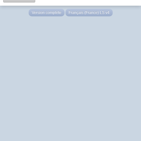
Version complète
Français (France) LS v4