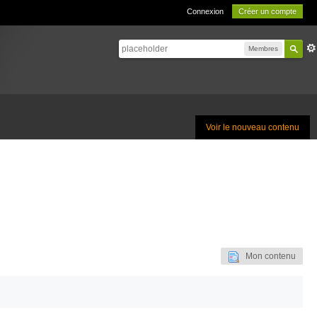
Connexion
Créer un compte
Membres
Voir le nouveau contenu
Mon contenu