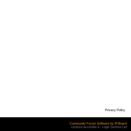
Privacy Policy
Community Forum Software by IP.Board
Licence accordée à : Logic Sunrise Ltd