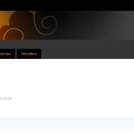
nnonces
Shoutbox
13 19:34