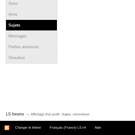
Aime
Amis
Sujets
Messages
Petites annonces
Shoutbox
→
LS forums
Affichage d'un profil : Sujets: veres4ever
Changer le thème
Français (France) LS v4
Aide