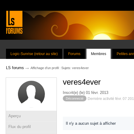
Logic-Sunrise (retour au site)
Forums
Membres
Petites a
→
LS forums
Affichage d'un profil : Sujets: veres4ever
veres4ever
Inscrit(e) (le) 01 févr. 2013
Déconnecté
Dernière activité févr. 07 20
Aperçu
Il n'y a aucun sujet à afficher
Flux du profil