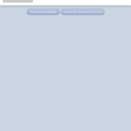
Version complète
Français (France) LS v4