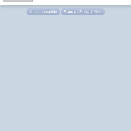
Version complète
Français (France) LS v4