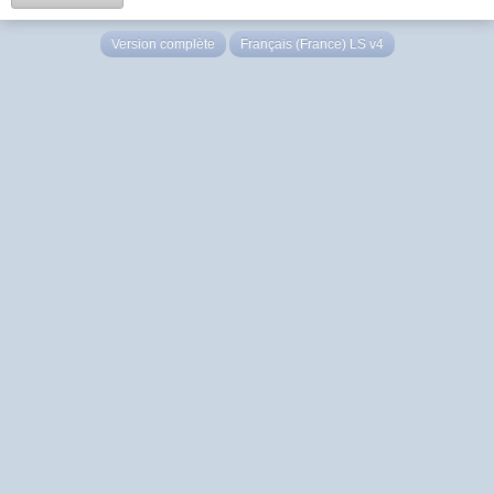
Version complète
Français (France) LS v4