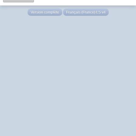
Version complète
Français (France) LS v4