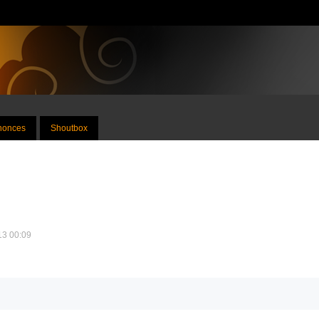
nnonces
Shoutbox
013 00:09