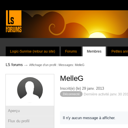
Logic-Sunrise (retour au site)
Forums
Membres
Petites a
→
LS forums
Affichage d'un profil : Messages: MelleG
MelleG
Inscrit(e) (le) 29 janv. 2013
Déconnecté
Dernière activité janv. 30 2
Aperçu
Il n'y aucun message à afficher.
Flux du profil