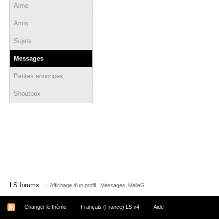
Aime
Amis
Sujets
Messages
Petites annonces
Shoutbox
→
LS forums
Affichage d'un profil : Messages: MelleG
Changer le thème
Français (France) LS v4
Aide