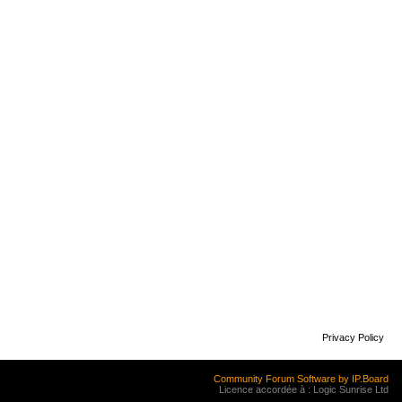
Privacy Policy
Community Forum Software by IP.Board
Licence accordée à : Logic Sunrise Ltd