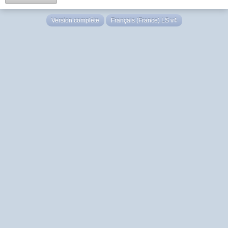
Version complète
Français (France) LS v4