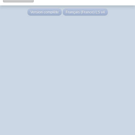
Version complète
Français (France) LS v4