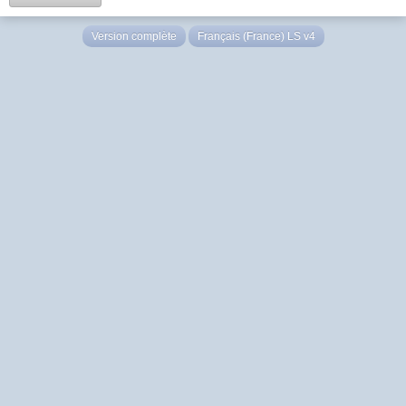
Version complète
Français (France) LS v4