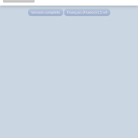
Version complète
Français (France) LS v4