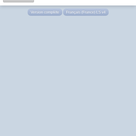
Version complète
Français (France) LS v4