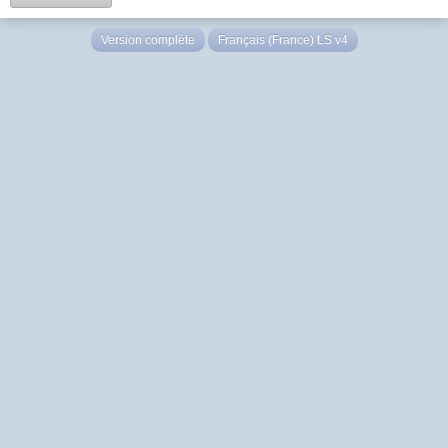
Version complète
Français (France) LS v4