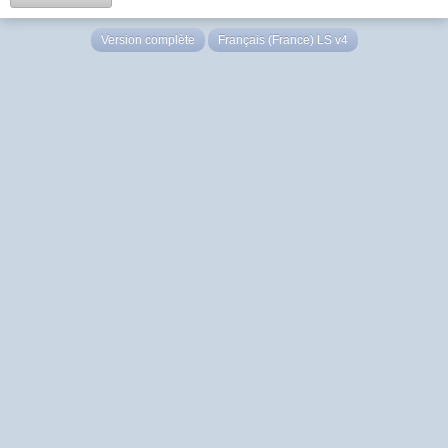
Version complète
Français (France) LS v4