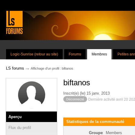
Logic-Sunrise (retour au site)
Forums
Membres
Petites a
→
LS forums
Affichage d'un profil : biftanos
biftanos
Inscrit(e) (le) 15 janv. 2013
Déconnecté
Dernière activité avril 20 20
Aperçu
Statistiques de la communauté
Flux du profil
Groupe
Members