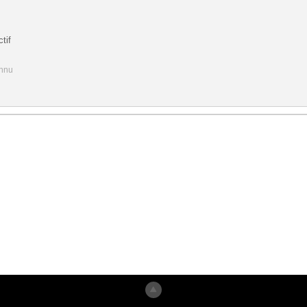
tif
onnu