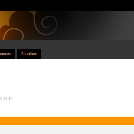
nnonces
Shoutbox
20 17:10