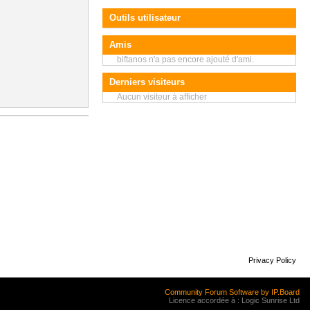
Outils utilisateur
Amis
biftanos n'a pas encore ajouté d'ami.
Derniers visiteurs
Aucun visiteur à afficher
Privacy Policy
Community Forum Software by IP.Board
Licence accordée à : Logic Sunrise Ltd