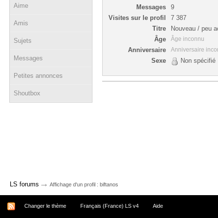
Aime
Messages
9
Visites sur le profil
7 387
Amis
Titre
Nouveau / peu ac
Âge
Âge inconnu
Sujets
Anniversaire
Anniversaire inc
Messages
Sexe
Non spécifié
Petites annonces
Shoutbox
→
LS forums
Affichage d'un profil : biftanos
Changer le thème
Français (France) LS v4
Aide