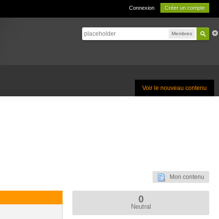
Connexion
Créer un compte
Membres
Voir le nouveau contenu
Mon contenu
0
Neutral