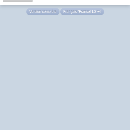
Version complète
Français (France) LS v4