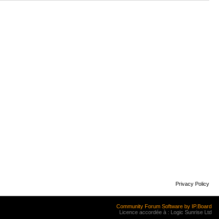
Privacy Policy
Community Forum Software by IP.Board
Licence accordée à : Logic Sunrise Ltd