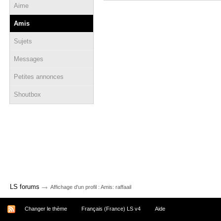
Aime
Amis
Sujets
Messages
Petites annonces
Shoutbox
→
LS forums
Affichage d'un profil : Amis: raffaail
Changer le thème
Français (France) LS v4
Aide