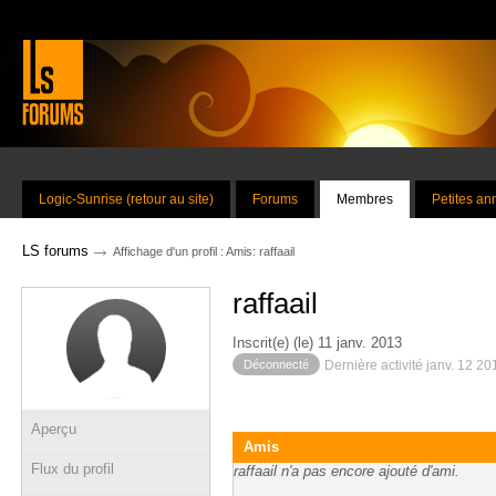
Logic-Sunrise (retour au site)
Forums
Membres
Petites a
→
LS forums
Affichage d'un profil : Amis: raffaail
raffaail
Inscrit(e) (le) 11 janv. 2013
Déconnecté
Dernière activité janv. 12 2
Aperçu
Amis
Flux du profil
raffaail n'a pas encore ajouté d'ami.