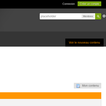
Connexion
Créer un compte
Membres
Voir le nouveau contenu
Mon contenu