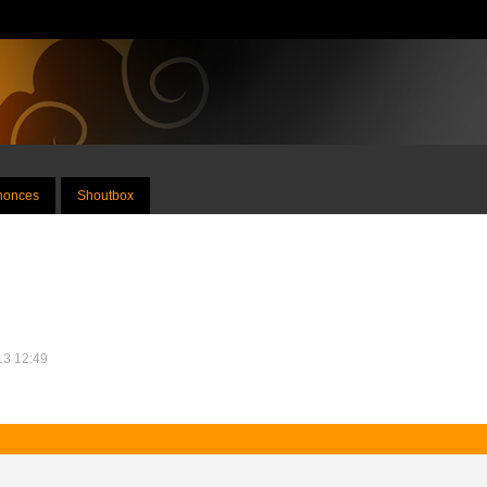
nnonces
Shoutbox
013 12:49