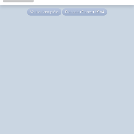
Version complète
Français (France) LS v4