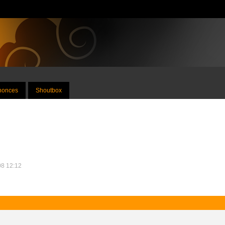
nnonces
Shoutbox
08 12:12