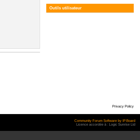
Outils utilisateur
Privacy Policy
Community Forum Software by IP.Board
Licence accordée à : Logic Sunrise Ltd