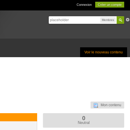
Connexion
Créer un compte
Membres
Voir le nouveau contenu
Mon contenu
0
Neutral