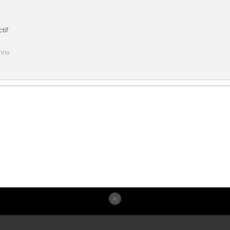
tif
onnu