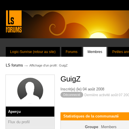
Logic-Sunrise (retour au site)
Forums
Membres
Petites a
→
LS forums
Affichage d'un profil : GuigZ
GuigZ
Inscrit(e) (le) 04 août 2008
Déconnecté
Dernière activité août 07 20
Aperçu
Statistiques de la communauté
Flux du profil
Groupe
Members