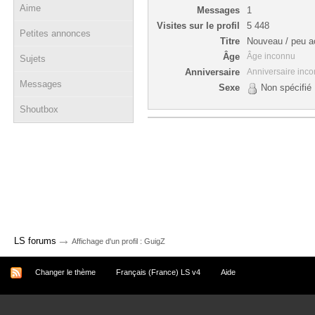
Aime
Messages
1
Visites sur le profil
5 448
Petites annonces
Titre
Nouveau / peu ac
Âge
Âge inconnu
Sujets
Anniversaire
Anniversaire inc
Messages
Sexe
Non spécifié
Shoutbox
→
LS forums
Affichage d'un profil : GuigZ
Changer le thème
Français (France) LS v4
Aide