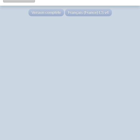
Version complète
Français (France) LS v4