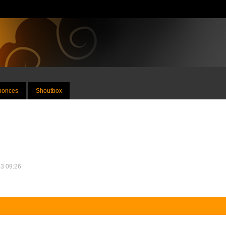
nnonces
Shoutbox
13 09:26