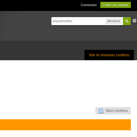
Connexion
Créer un compte
Membres
Voir le nouveau contenu
Mon contenu