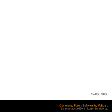
Privacy Policy
Community Forum Software by IP.Board
Licence accordée à : Logic Sunrise Ltd