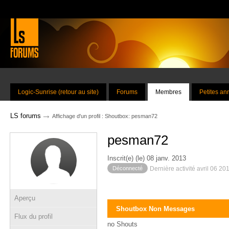
Logic-Sunrise (retour au site)
Forums
Membres
Petites a
→
LS forums
Affichage d'un profil : Shoutbox: pesman72
pesman72
Inscrit(e) (le) 08 janv. 2013
Déconnecté
Dernière activité avril 06 20
Aperçu
Shoutbox Non Messages
Flux du profil
no Shouts