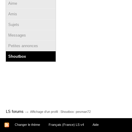
Aime
Amis
Sujets
Messages
Petites annonces
Shoutbox
→
LS forums
Affichage d'un profil : Shoutbox: pesman72
Changer le thème
Français (France) LS v4
Aide