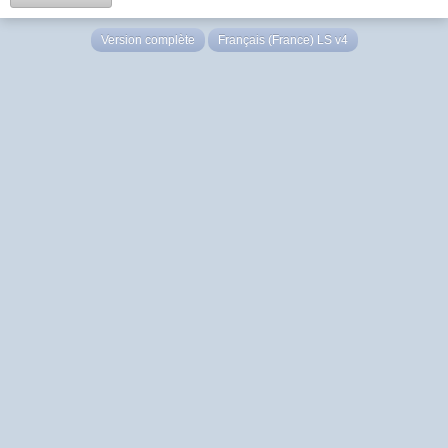
Version complète
Français (France) LS v4