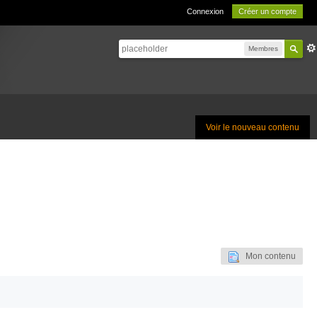
Connexion
Créer un compte
Membres
Voir le nouveau contenu
Mon contenu