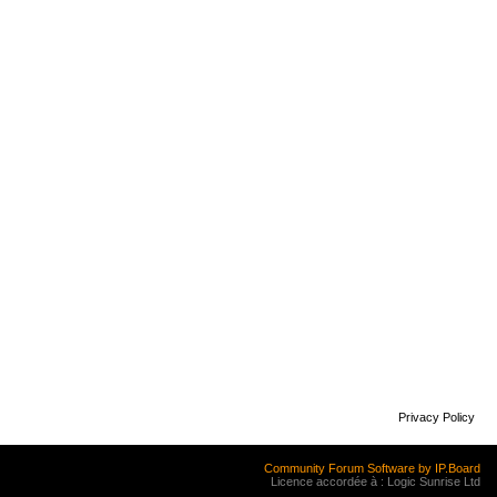
Privacy Policy
Community Forum Software by IP.Board
Licence accordée à : Logic Sunrise Ltd