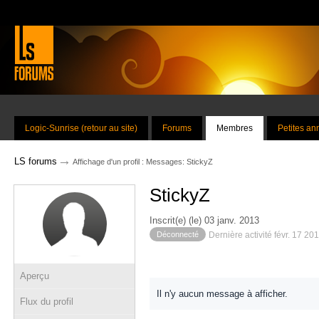
Logic-Sunrise (retour au site)
Forums
Membres
Petites a
→
LS forums
Affichage d'un profil : Messages: StickyZ
StickyZ
Inscrit(e) (le) 03 janv. 2013
Déconnecté
Dernière activité févr. 17 20
Aperçu
Il n'y aucun message à afficher.
Flux du profil