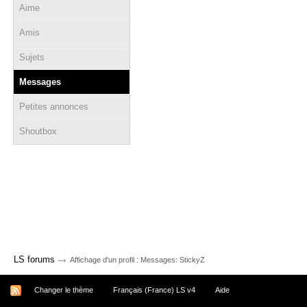
Aime
Amis
Sujets
Messages
Petites annonces
Shoutbox
→
LS forums
Affichage d'un profil : Messages: StickyZ
Changer le thème
Français (France) LS v4
Aide