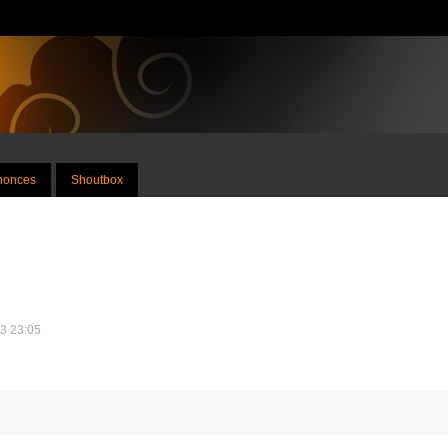
nnonces
Shoutbox
13 23:05