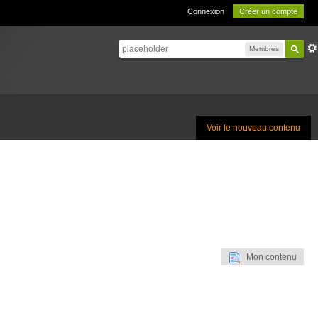
Connexion
Créer un compte
Membres
Voir le nouveau contenu
Mon contenu