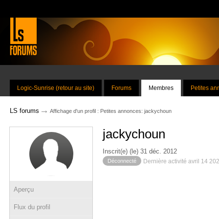
Logic-Sunrise (retour au site)
Forums
Membres
Petites a
→
LS forums
Affichage d'un profil : Petites annonces: jackychoun
jackychoun
Inscrit(e) (le) 31 déc. 2012
Déconnecté
Dernière activité avril 14 20
Aperçu
Flux du profil