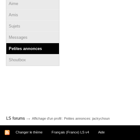
Aime
Amis
Sujets
Messages
Petites annonces
Shoutbox
→
LS forums
Affichage d'un profil : Petites annonces: jackychoun
Changer le thème
Français (France) LS v4
Aide