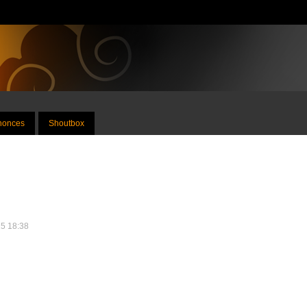
nnonces
Shoutbox
25 18:38