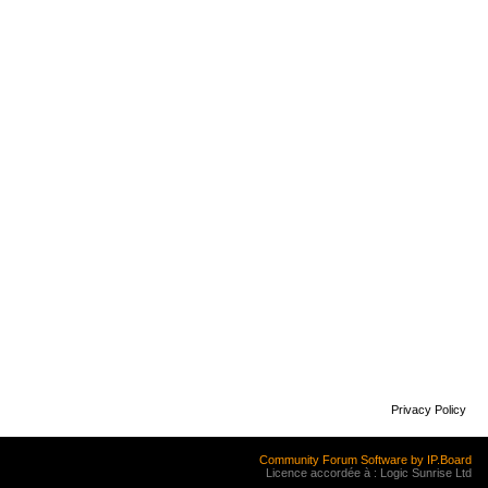
Privacy Policy
Community Forum Software by IP.Board
Licence accordée à : Logic Sunrise Ltd