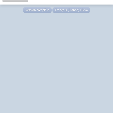
Version complète
Français (France) LS v4