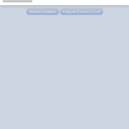
Version complète
Français (France) LS v4