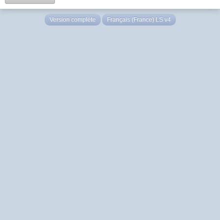
Version complète
Français (France) LS v4