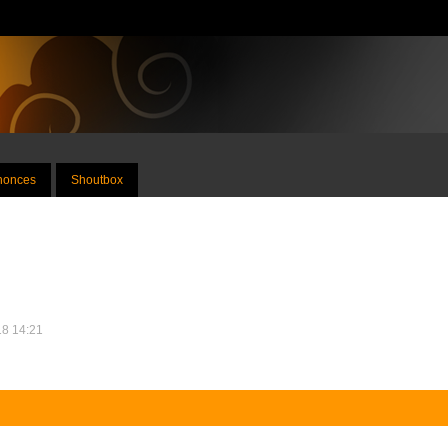
nnonces
Shoutbox
18 14:21