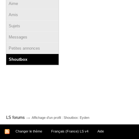
Aime
Amis
Sujets
Messages
Petites annonces
Shoutbox
→
LS forums
Affichage d'un profil : Shoutbox: Eyden
Changer le thème
Français (France) LS v4
Aide