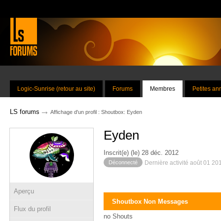
Logic-Sunrise (retour au site)
Forums
Membres
Petites a
→
LS forums
Affichage d'un profil : Shoutbox: Eyden
Eyden
Inscrit(e) (le) 28 déc. 2012
Déconnecté
Dernière activité août 01 20
Aperçu
Shoutbox Non Messages
Flux du profil
no Shouts