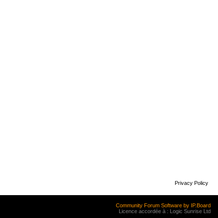
Privacy Policy
Community Forum Software by IP.Board
Licence accordée à : Logic Sunrise Ltd