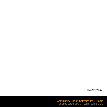
Privacy Policy
Community Forum Software by IP.Board
Licence accordée à : Logic Sunrise Ltd