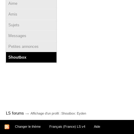
Aime
Amis
Sujets
Messages
Petites annonces
Shoutbox
→
LS forums
Affichage d'un profil : Shoutbox: Eyden
Changer le thème
Français (France) LS v4
Aide