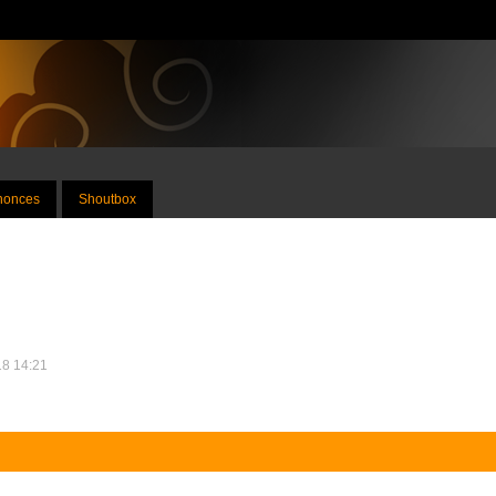
nnonces
Shoutbox
18 14:21