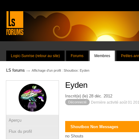
Logic-Sunrise (retour au site)
Forums
Membres
Petites a
→
LS forums
Affichage d'un profil : Shoutbox: Eyden
Eyden
Inscrit(e) (le) 28 déc. 2012
Déconnecté
Dernière activité août 01 20
Aperçu
Shoutbox Non Messages
Flux du profil
no Shouts