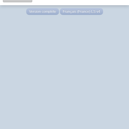
Version complète
Français (France) LS v4