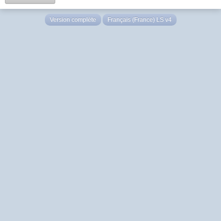
Version complète
Français (France) LS v4