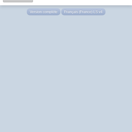
Version complète
Français (France) LS v4