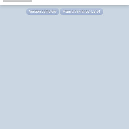
Version complète
Français (France) LS v4