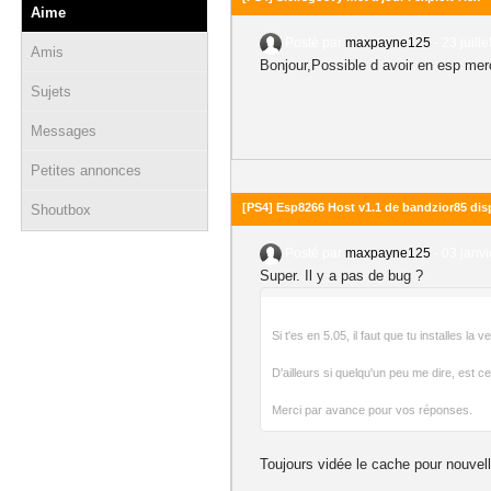
Aime
Posté par
maxpayne125
-
23 juill
Amis
Bonjour,Possible d avoir en esp mer
Sujets
Messages
Petites annonces
[PS4] Esp8266 Host v1.1 de bandzior85 dis
Shoutbox
Posté par
maxpayne125
-
03 janvi
Super. Il y a pas de bug ?
Si t'es en 5.05, il faut que tu installes la
D'ailleurs si quelqu'un peu me dire, est c
Merci par avance pour vos réponses.
Toujours vidée le cache pour nouvel