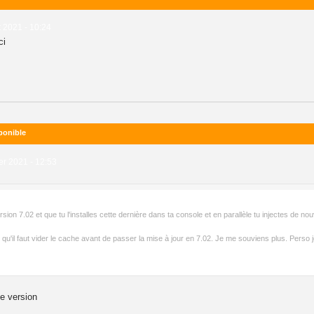
et 2021 - 10:24
ci
ponible
er 2021 - 12:53
 version 7.02 et que tu l'installes cette dernière dans ta console et en parallèle tu injectes de n
e qu'il faut vider le cache avant de passer la mise à jour en 7.02. Je me souviens plus. Perso j
le version