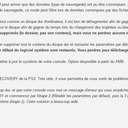
il peut arriver que des données (type de sauvegarde) ont pu être corrompues ;
e sauvegarde, ce mode peut l'être lors de données corrompues par des fichie
tout comme un disque dur d'ordinateur, il est bon de défragmenter afin de g
s sur le disque afin de gagner du temps lors du chargement des trophées ou b
 supprimés (le dossier, pas son contenu), mais vous ne perdrez aucune 
e supprimer tout le contenu du disque dur et restaurer les paramètres par déf
ar défaut du logiciel système sont restaurés. Vous perdrez jeux télécha
ttre à jour le système de votre console. Option disponible à partir du XMB.
COVERY de la PS3. Très utile, il vous permettra de vous sortir de problème
up dur, et que votre console vous met un message d'erreur qui vous empêch
t commencez par l'étape 2 (Rétablir les paramètres par défaut), puis la 3 (Re
tème (étape 1). Cette solution a beaucoup aidé.