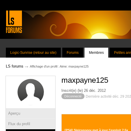
Logic-Sunrise (retour au site)
Forums
Membres
Petites a
→
LS forums
Affichage d'un profil : Aime: maxpayne125
maxpayne125
Inscrit(e) (le) 26 déc. 2012
Déconnecté
Dernière activité déc. 29 20
Aperçu
Flux du profil
[PS4] Sleirsgoevy met à jour l'exploit 7.5x