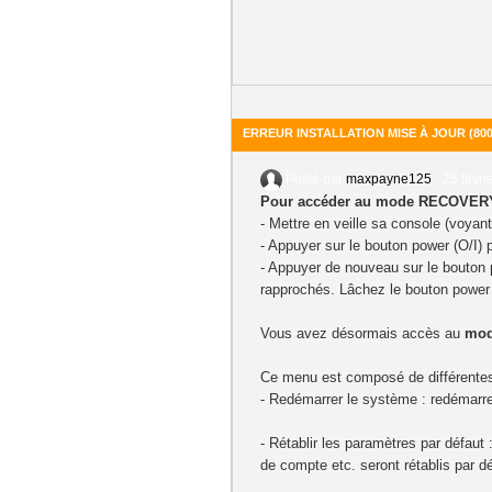
ERREUR INSTALLATION MISE À JOUR (80
Posté par
maxpayne125
-
25 févri
Pour accéder au mode RECOVERY
- Mettre en veille sa console (voyant
- Appuyer sur le bouton power (O/I) 
- Appuyer de nouveau sur le bouton 
rapprochés.
Lâchez le bouton
power (
Vous avez désormais accès au
mo
Ce menu est composé de différentes p
-
Redémarrer le système
: redémarre
-
Rétablir les paramètres par défaut
:
de compte etc. seront rétablis par dé