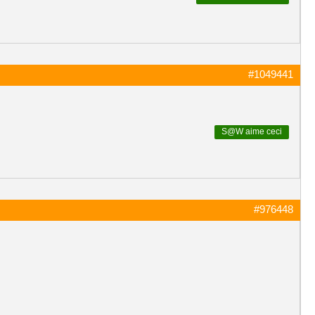
#1049441
S@W
aime ceci
#976448