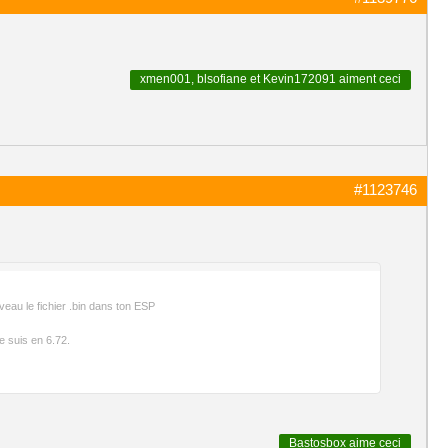
xmen001
,
blsofiane
et
Kevin172091
aiment ceci
#1123746
ouveau le fichier .bin dans ton ESP
e suis en 6.72.
Bastosbox
aime ceci