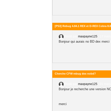
[PS3] Rebug 4.84.1 REX et D-REX Cobra 8.0
Posté par
maxpayne125
-
17 mars
Bonjour qui aurais no BD dex merci
Cherche CFW rebug dex nobd?
Posté par
maxpayne125
-
01 mars
Bonjour je recherche une version N
merci