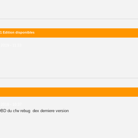
1 Edition disponibles
 2019 - 11:33
 2018 - 10:37
OBD du cfw rebug dex derniere version