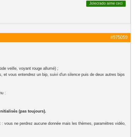
Jolecrado
aime ceci
#975059
de veille, voyant rouge allumé) ;
as, et vous entendrez un bip, suivi d'un silence puis de deux autres bips
nu :
nitialisés (pas toujours).
aut : vous ne perdrez aucune donnée mais les thèmes, paramètres vidéo,