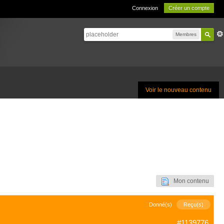
Connexion
Créer un compte
Membres
Voir le nouveau contenu
Mon contenu
Donné(s)
Reçu(s)
#1139776