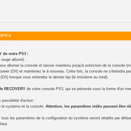
02F0C1)
er 2018 - 12:16
 de votre PS3
:
 rouge allumé) ;
pour allumer la console et
laisser maintenu jusqu'à extinction
de la console (mo
power (O/I) et
maintenez le à nouveau
. Cette fois, la console ne s'éteindra p
O/I) lorsque vous entendez le dernier bip (le troisième au total).
de RECOVERY
de votre console PS3, qui se présente sous la forme d'un me
ossibilité d'action :
 le système et la console.
Attention, les paramètres vidéo peuvent être réi
 tous les paramètres de la configuration du système seront rétablis par déf
faut.