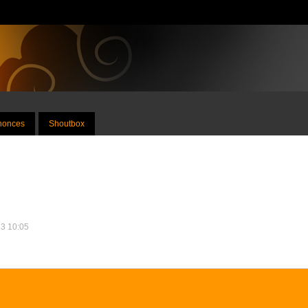
nnonces
Shoutbox
23 10:05