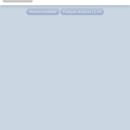
Version complète
Français (France) LS v4