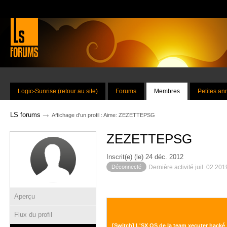
Logic-Sunrise (retour au site)
Forums
Membres
Petites a
→
LS forums
Affichage d'un profil : Aime: ZEZETTEPSG
ZEZETTEPSG
Inscrit(e) (le) 24 déc. 2012
Déconnecté
Dernière activité juil. 02 20
Aperçu
Flux du profil
[Switch] L'SX OS de la team xecuter hacké