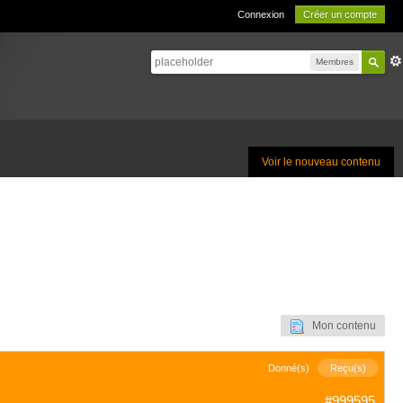
Connexion
Créer un compte
Membres
Voir le nouveau contenu
Mon contenu
Donné(s)
Reçu(s)
#999595