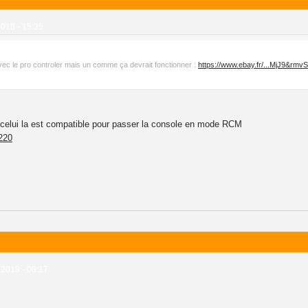
2018 - 15:35
é avec le pro controler mais un comme ça devrait fonctionner :
https://www.ebay.fr/...MjJ9&rmv
elui la est compatible pour passer la console en mode RCM
220
 2018 - 08:17