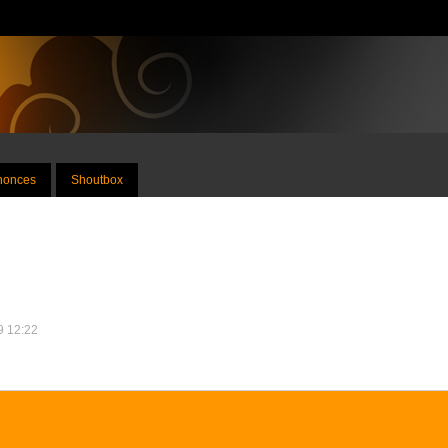
nnonces
Shoutbox
19 12:22