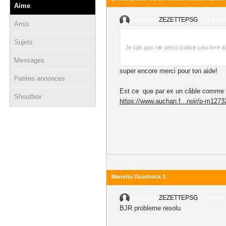
Aime
Posté par
ZEZETTEPSG
-
22 juin 
Amis
Sujets
Je sais pas car perso j'utilise celui livr
Messages
super encore merci pour ton aide!
Petites annonces
Est ce que par ex un câble comme c
Shoutbox
https://www.auchan.f...noir/p-m1273
Manette Duashock 3
Posté par
ZEZETTEPSG
-
16 mars
BJR probleme resolu