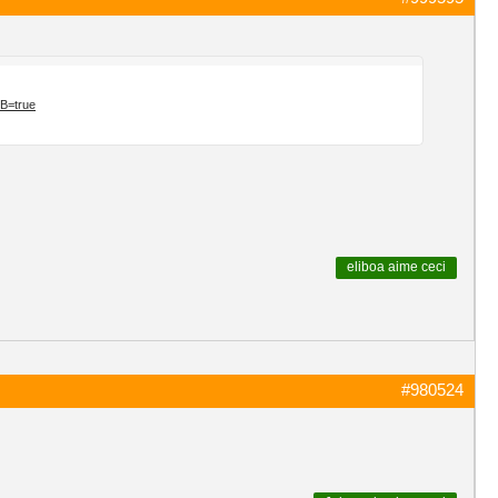
SB=true
eliboa
aime ceci
#980524